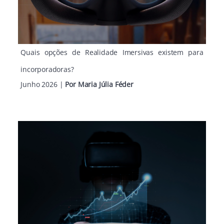
Quais opções de Realidade Imersivas existem para
incorporadoras?
Junho 2026
|
Por Maria Júlia Féder