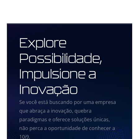
Explore
Possibilidade,
Impulsione a
Inovação
Se você está buscando por uma empresa
que abraça a inovação, quebra
paradigmas e oferece soluções únicas,
não perca a oportunidade de conhecer a
10i9.