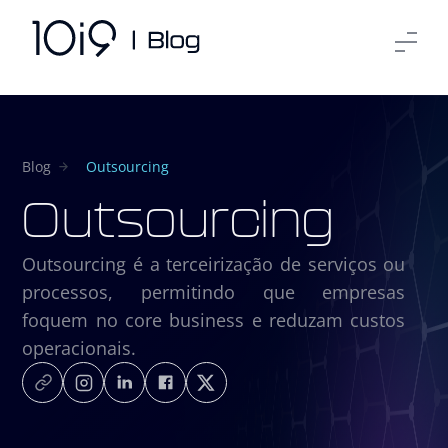
Blog
Outsourcing
Outsourcing
Outsourcing é a terceirização de serviços ou
processos, permitindo que empresas
foquem no core business e reduzam custos
operacionais.