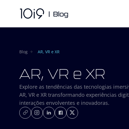
Blog
AR, VR e XR
AR, VR e XR
Explore as tendências das tecnologias imers
AR, VR e XR transformando experiências digi
interações envolventes e inovadoras.