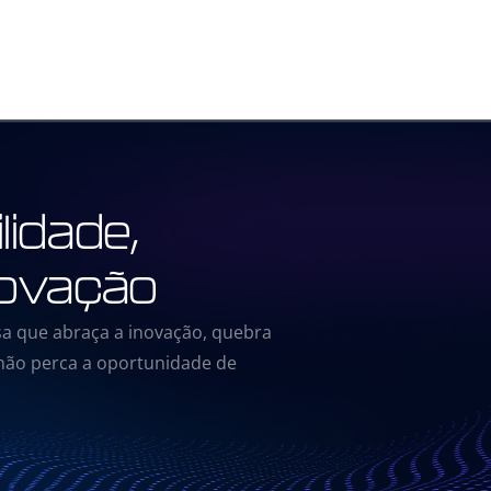
lidade,
novação
a que abraça a inovação, quebra
 não perca a oportunidade de