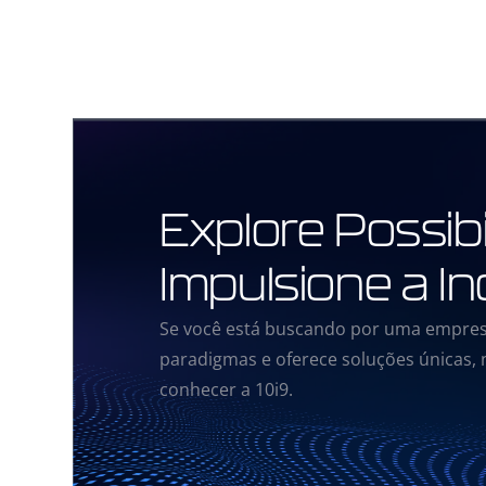
Explore Possibi
Impulsione a I
Se você está buscando por uma empres
paradigmas e oferece soluções únicas,
conhecer a 10i9.